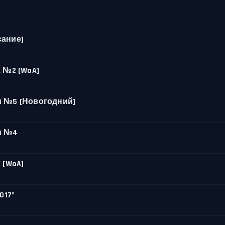
сание]
 №2 [WoA]
и №5 [Новогодний]
и №4
 [WoA]
017"