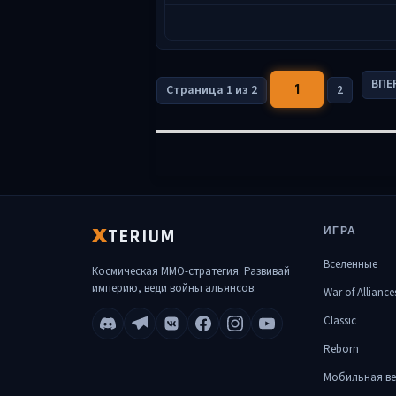
ВПЕ
1
Страница 1 из 2
2
TERIUM
ИГРА
X
Вселенные
Космическая MMO-стратегия. Развивай
империю, веди войны альянсов.
War of Alliance
Classic
Reborn
Мобильная ве