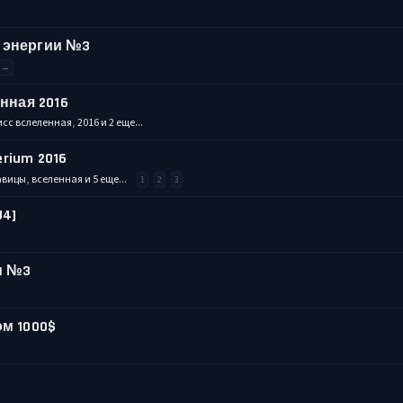
 энергии №3
 →
нная 2016
исс вслеленная
,
2016
и 2 еще...
rium 2016
авицы
,
вселенная
и 5 еще...
1
2
3
U4]
и №3
м 1000$