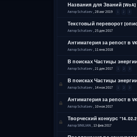
Названия для Званий [WoA]
Автор Schataev ,
28 авг 2019
1
2
3
Текстовый переворот [опи
Автор Schataev ,
25 дек 2017
Антиматерия за репост в VK
Автор Schataev ,
11 янв 2018
В поисках Частицы энерги
Автор Schataev ,
21 дек 2017
1
2
3
В поисках Частицы энерги
Автор Schataev ,
14 ноя 2017
1
2
3
Антиматерия за репост в VK
Автор Schataev ,
10 ноя 2017
Творческий конкурс "14.02.2
Автор SINILIAN ,
13 фев 2017