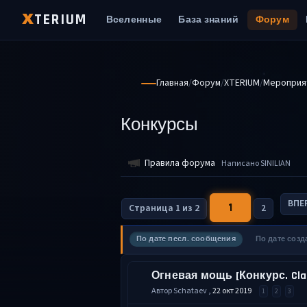
TERIUM
X
Вселенные
База знаний
Форум
Главная
Форум
XTERIUM
Мероприя
Конкурсы
Правила форума
Написано SINILIAN
ВПЕ
1
Страница 1 из 2
2
По дате песл. сообщения
По дате созд
Огневая мощь [Конкурс. Clas
Автор Schataev ,
22 окт 2019
1
2
3