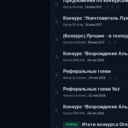
Предложения по конкурса
Автор Strateg ,
26 янв 2017
1
2
3
Конкурс "Уничтожитель Лун
Автор Strateg ,
26 янв 2017
[Конкурс] Лучшие - в техпо
Автор GoShotW ,
09 янв 2017
1
2
Конкурс "Возрождение Аль
Автор SINILIAN ,
16 сен 2016
Реферальные гонки
Автор Schataev ,
29 сен 2016
1
2
Реферальные гонки №2
Автор Schataev ,
01 ноя 2016
Конкурс "Возрождение Аль
Автор SINILIAN ,
16 сен 2016
Итоги конкурса Ог
ОПРОС