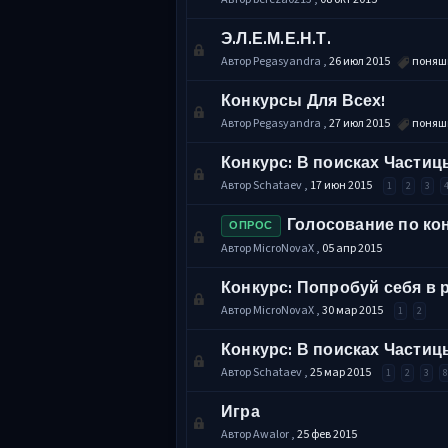
Э.Л.Е.М.Е.Н.Т.
Автор Pegasyandra ,
26 июл 2015
поняш
Конкурсы Для Всех!
Автор Pegasyandra ,
27 июл 2015
поняш
Конкурс: В поисках Части
Автор Schataev ,
17 июн 2015
1
2
3
Голосование по ко
ОПРОС
Автор MicroNovaX ,
05 апр 2015
Конкурс: Попробуй себя в 
Автор MicroNovaX ,
30 мар 2015
1
2
Конкурс: В поисках Частиц
Автор Schataev ,
25 мар 2015
1
2
3
Игра
Автор Awalor ,
25 фев 2015