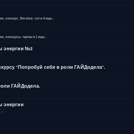
ки
,
конкурс
,
Веселье
,
чат
и 4 еще...
ки
,
конкурсы
,
призы
и 1 еще...
цы энергии №2
4
нкурсу "Попробуй себя в роли ГАЙДодела".
роли ГАЙДодела.
ы энергии
8 →