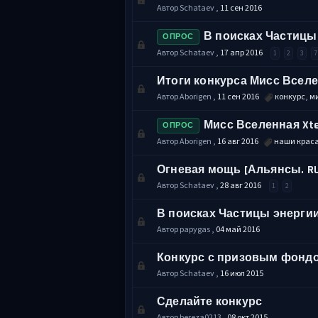
Автор Schataev ,
11 сен 2016
В поисках Частицы
ОПРОС
Автор Schataev ,
17 апр 2016
1
2
3
7
Итоги конкурса Мисс Вселе
Автор Aborigen ,
11 сен 2016
конкурс
,
м
Мисс Вселенная Xte
ОПРОС
Автор Aborigen ,
16 авг 2016
наши крас
Огневая мощь [Альянсы. R
Автор Schataev ,
28 авг 2016
1
2
В поисках Частицы энерги
Автор papygas ,
04 май 2016
Конкурс с призовым фондо
Автор Schataev ,
16 июл 2015
Сделайте конкурс
Автор bereza0213 ,
08 окт 2015