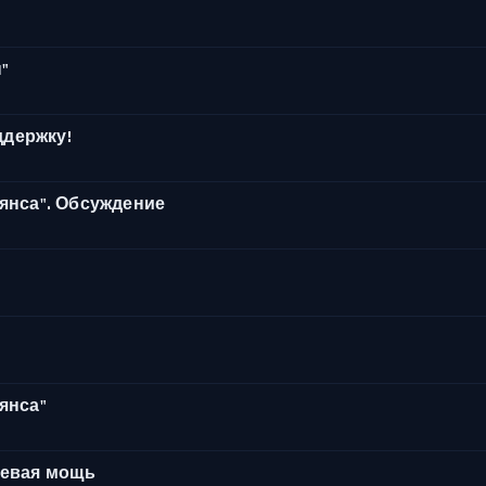
м
"
ддержку!
янса". Обсуждение
янса"
невая мощь