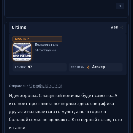
0
Ultima
#68
МАСТЕР
Пользователь
147 сообщений
N7
Атакер
АЛЬЯНС
ТИП ИГРЫ
Отправлено
30 Ноябрь 2014 - 13:08
Идея хороша.. С защитой новичка будет само то... А
кто ноет про твины: во-первых здесь специфика
другая и называется это мульт, а во-вторых в
большой семье не щелкают... Кто первый встал, того
и тапки