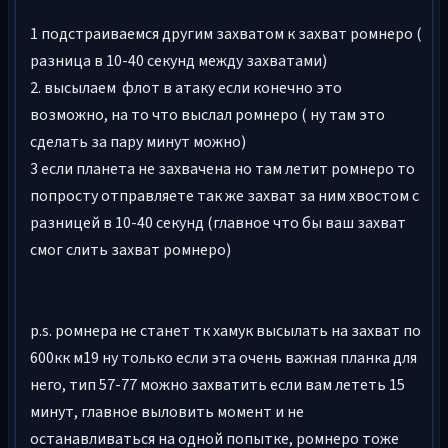
1 подстраиваемся другим захватом к захват ромнеро (
разница в 10-40 секунд между захватами)
2. высылаем флот в атаку если конечно это
возможно, на то что выслал ромнеро ( ну там это
сделать за пару минут можно)
3 если планета не захвачена но там летит ромнеро то
попросту отправляете так же захват за ним хвостом с
разницей в 10-40 секунд (главное что бы ваш захват
смог слить захват ромнеро)
p.s. ромнера не станет тк хамук высылать на захват по
600кк м19 ну только если эта очень важная планка для
него, тип 57-77 можно захватить если вам лететь 15
минут, главное выловить момент и не
останавливаться на одной попытке, ромнеро тоже