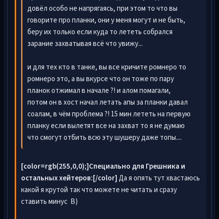
довёл особо не напрягаясь, при этом то что вы
говорите про планки, они у меня могут и не быть,
беру их только если куда то лететь собрался
зарание захватывая всё что увижу...
и для тех кто в танке, вы все кричите ромнеро то
ромнеро это, а вы вкурсе что он тоже по пару
планок отжимал в начале ?! и алом помагали,
потом он в хост начал летать апы за планки давал
соалам, в чём проблема ?! 15 мин лететь на первую
планку если вылетят все на захват то я не думаю
что смогут отбить всю эту шушеру даже топы....
[color=rgb(255,0,0);]Специально для Грешника и
остальных хейтеров:[/color]
Да я опять тут хвастаюсь
какой я крутой так что можете не читать и сразу
ставить минус B)