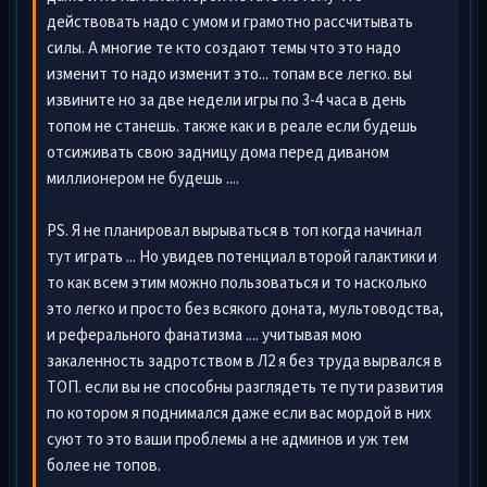
действовать надо с умом и грамотно рассчитывать
силы. А многие те кто создают темы что это надо
изменит то надо изменит это... топам все легко. вы
извините но за две недели игры по 3-4 часа в день
топом не станешь. также как и в реале если будешь
отсиживать свою задницу дома перед диваном
миллионером не будешь ....
PS. Я не планировал вырываться в топ когда начинал
тут играть ... Но увидев потенциал второй галактики и
то как всем этим можно пользоваться и то насколько
это легко и просто без всякого доната, мультоводства,
и реферального фанатизма .... учитывая мою
закаленность задротством в Л2 я без труда вырвался в
ТОП. если вы не способны разглядеть те пути развития
по котором я поднимался даже если вас мордой в них
суют то это ваши проблемы а не админов и уж тем
более не топов.