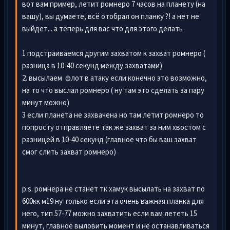
вот вам пример, летит ромнеро 7 часов на планету (на
вашу), вы думаете, всё отобрал он планку ?! а нет не
выйдет... а теперь для вас что для этого делать
1 подстраиваемся другим захватом к захват ромнеро (
разница в 10-40 секунд между захватами)
2. высылаем флот в атаку если конечно это возможно,
на то что выслал ромнеро ( ну там это сделать за пару
минут можно)
3 если планета не захвачена но там летит ромнеро то
попросту отправляете так же захват за ним хвостом с
разницей в 10-40 секунд (главное что бы ваш захват
смог слить захват ромнеро)
p.s. ромнера не станет тк хамук высылать на захват по
600кк м19 ну только если эта очень важная планка для
него, тип 57-77 можно захватить если вам лететь 15
минут, главное выловить момент и не останавливаться