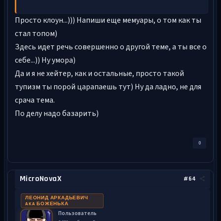
Просто клоун...))) Напиши еще мемуары, о том как ты
стал топом)
Здесь идет речь совершенно о другой теме, а ты все о
себе...)) Ну умора)
Да и я не хейтер, как и остальные, просто такой
тупизм ты порой царапаешь тут) Ну да ладно, не для
срача тема.
По делу надо базарить)
0
MicroNovaX
#64
ЛЕОНИД АРКАДЬЕВИЧ
AKA БОЖЕНЬКА
Пользователь