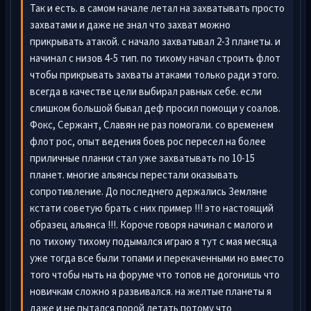
Так и есть. в самом начале летал на захватывать просто
захватами и даже не знал что захват можно
прикрывать атакой. с начало захватывал 2-3 планеты. и
начинал с низов 4-5 тип. по тихому начал строить флот
чтобы прикрывать захваты атаками только ради этого.
всегда в качестве цели выбирал равных себе. если
слишком большой бывал деф просил помощи у соалов.
Фокс, Сержант, Славян не раз помогали. со временем
флот рос, опыт ведения боев рос пересел на более
приличные планки стал уже захватывать по 10-15
планет. многие альянсы перестали оказывать
сопротивление. До последнего держались Земляне
кстати советую брать с них пример !!! это настоящий
образец альянса !!!. Короче говоря начинал с малого и
по тихому тихому подымался играю я тут с мая месяца
уже тогда все были топами и перекаченными но вместо
того чтобы ныть на форуме что топов не догонишь что
новичкам сложно я развивался. на желтые планеты я
даже и не пытался порой летать потому что