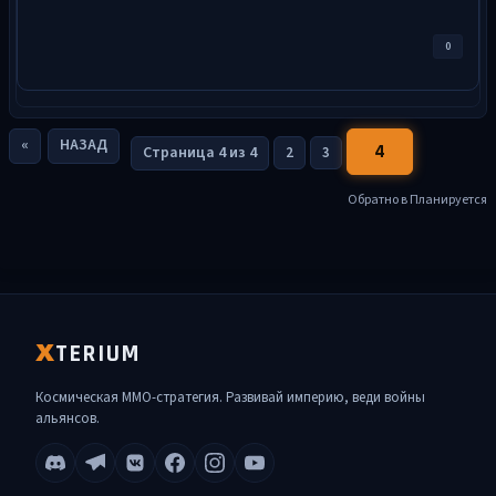
0
«
НАЗАД
4
Страница 4 из 4
2
3
Обратно в Планируется
TERIUM
X
Космическая MMO-стратегия. Развивай империю, веди войны
альянсов.