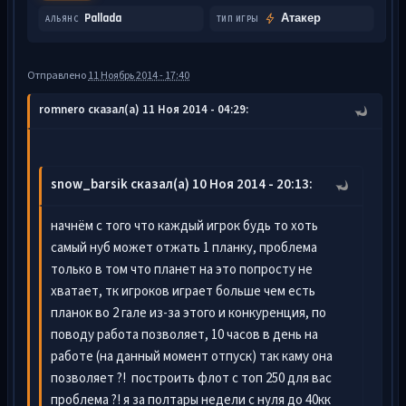
Pallada
Атакер
АЛЬЯНС
ТИП ИГРЫ
Отправлено
11 Ноябрь 2014 - 17:40
romnero сказал(а) 11 Ноя 2014 - 04:29:
snow_barsik сказал(а) 10 Ноя 2014 - 20:13:
начнём с того что каждый игрок будь то хоть
самый нуб может отжать 1 планку, проблема
только в том что планет на это попросту не
хватает, тк игроков играет больше чем есть
планок во 2 гале из-за этого и конкуренция, по
поводу работа позволяет, 10 часов в день на
работе (на данный момент отпуск) так каму она
позволяет ?! построить флот с топ 250 для вас
проблема ?! я за полтары недели с нуля до 40кк