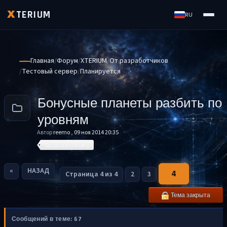
TERIUM
X
RU
Главная
Форум
XTERIUM
От разработчиков
Тестовый сервер
Планируется
Бонусные планеты разбить по
уровням
Автор
reemo
,
09 ноя 2014 20:35
Бонусные планеты
«
НАЗАД
4
Страница 4 из 4
2
3
Тема закрыта
Сообщений в теме: 67