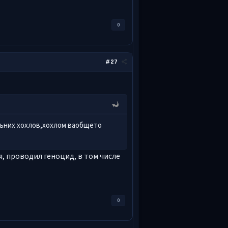
0
#27
ільних хохлов,хохлом ваобщето
, проводил геноцид, в том числе
0