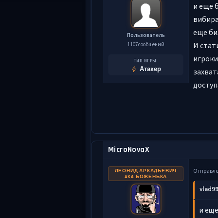
и еще 
вибира
еще би
Пользователь
И стат
1 107 сообщений
игроки
ТИП ИГРЫ
Атакер
захват
доступа
MicroNovaX
Отправл
ЛЕОНИД АРКАДЬЕВИЧ
AKA БОЖЕНЬКА
vlad99
и еще