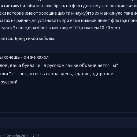
татистику билоби неплохо брать по флоту,потому что он единсвенн
оки которие имеют хорошие шахти и науку(что их и викинуло так ви
ватах на равних,но установить при етом нижний лимит флота,к при
тупа к 2 галле,и разброс в местах,не 100,а скажем 10-30 мест.
ается...Бред сивой кобылы..
ы хочешь - он же хахол
хлов, ваша буква "и" в русском языке обозначается "ы"
вки "з" - нет,но есть слова здесь, здание, здоровье.
е русский
ено
10 Ноябрь 2014 - 17:05