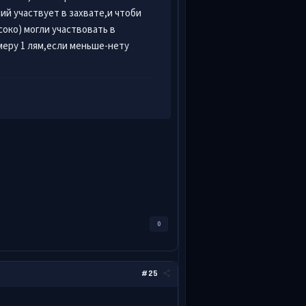
ий участвует в захвате,и чтоби
соко) могли участвовать в
меру 1 лям,если меньше-нету
0
#25