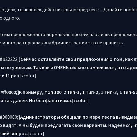
 по делу, то человек действительно бред несёт. Давайте воо
о одного.
го им предложенного нормально прозвучало лишь предложение
е много раз предлагал и Администрации это не нравится.
=#b22222;]
Сейчас оставляйте свои предложения о том, как 
ы по уровням. Так как я ОЧЕНЬ сильно сомневаюсь, что ад
 в 11 раз.
[/color]
#ff0000;]К примеру, топ 100: 2 Тип-1, 1 Тип-2, 1 Тип-3, 1 Тип-57,
 и так далее. Но без фанатизма.[/color]
=#000080;]
Администраторы обещали по мере теста выкидыва
о видят. А мы будем предлагать свои варианты. Надеемся,
ший вопрос.
[/color]