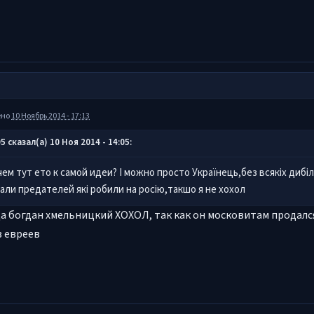
ено
10 Ноябрь 2014 - 17:13
5 сказал(а) 10 Ноя 2014 - 14:05:
чем тут ето к самой идеи? І можно просто Українець,без всякіх диб
али предателей які робили на росію,такшо я не хохол
да богдан хмельницкий ХОХОЛ, так как он московитам продался
 евреев