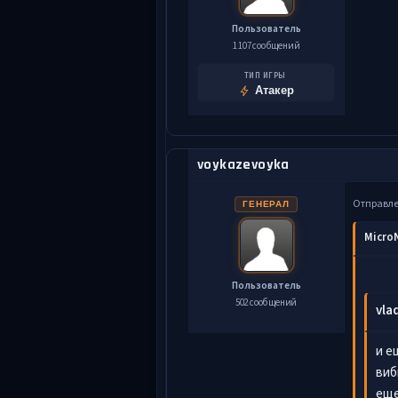
Пользователь
1 107 сообщений
ТИП ИГРЫ
Атакер
voykazevoyka
Отправл
ГЕНЕРАЛ
MicroN
Пользователь
502 сообщений
vla
и е
виб
еще