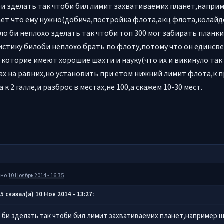
би зделать так чтоби бил лимит захвативаемих планет,наприм
ет что ему нужно(добича,постройка флота,акц флота,колайде
ло би неплохо зделать так чтоби топ 300 мог забирать планки 
истику билоби неплохо брать по флоту,потому что он единсве
 которие имеют хорошие шахти и науку(что их и викинуло так
ах на равних,но установить при етом нижний лимит флота,к п
 к 2 галле,и разброс в местах,не 100,а скажем 10-30 мест.
ено
10 Ноябрь 2014 - 16:35
5 сказал(а) 10 Ноя 2014 - 13:27:
 би зделать так чтоби бил лимит захвативаемих планет,например ш