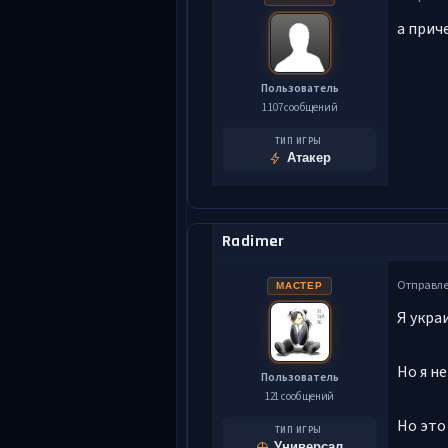
а прич
Пользователь
1 107 сообщений
ТИП ИГРЫ
Атакер
Radimer
Отправл
МАСТЕР
Я укра
Но я н
Пользователь
121 сообщений
Но это
ТИП ИГРЫ
Универсал