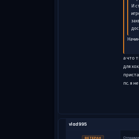
И с
игр
зах
дос
Начин
а что т
для хо
приста
пс. я н
vlad995
Отправл
ВЕТЕРАН