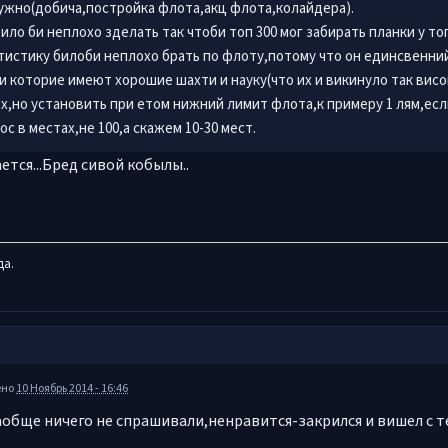
ужно(добича,постройка флота,акц флота,колайдера).
ило би неплохо зделать так чтоби топ 300 мог забирать планки у топ
тистику билоби неплохо брать по флоту,потому что он единсвенний
и которие имеют хорошие шахти и науку(что их и викинуло так висок
х,но установить при етом нижний лимит флота,к примеру 1 лям,если
ос в местах,не 100,а скажем 10-30 мест.
ется...Бред сивой кобылы..
да.
ено
10 Ноябрь 2014 - 16:46
аобще ничего не спрашивали,ненравится-закрился и вишел с 