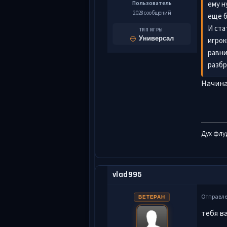
Пользователь
ему н
2 028 сообщений
еще б
И ста
ТИП ИГРЫ
Универсал
игрок
равни
разбр
Начина
Дух флу
vlad995
Отправл
ВЕТЕРАН
тебя в