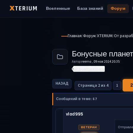
TERIUM
X
Вселенные
База знаний
Форум
Главная
Форум
XTERIUM
От разра
Бонусные планет
Автор
reemo
,
09 ноя 2014 20:35
Бонусные планеты
НАЗАД
2
Страница 2 из 4
1
Сообщений в теме: 67
vlad995
Отправл
ВЕТЕРАН