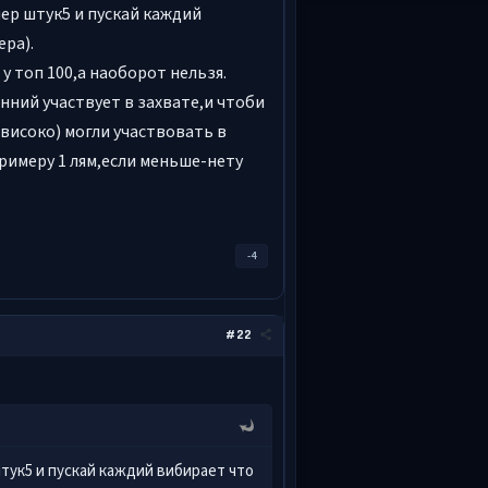
ер штук5 и пускай каждий
ра).
у топ 100,а наоборот нельзя.
нний участвует в захвате,и чтоби
 високо) могли участвовать в
римеру 1 лям,если меньше-нету
-4
#22
тук5 и пускай каждий вибирает что