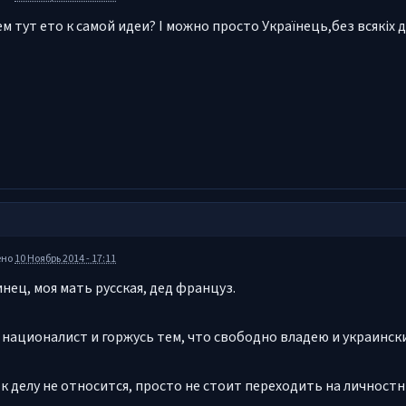
ем тут ето к самой идеи? І можно просто Українець,без всякіх 
ено
10 Ноябрь 2014 - 17:11
инец, моя мать русская, дед француз.
е националист и горжусь тем, что свободно владею и украински
 к делу не относится, просто не стоит переходить на личност