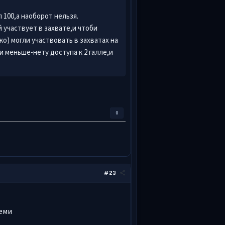
 100,а наоборот нельзя.
 участвует в захвате,и чтоби
о) могли участвовать в захватах на
 меньше-нету доступа к 2 галле,и
0
#23
теми