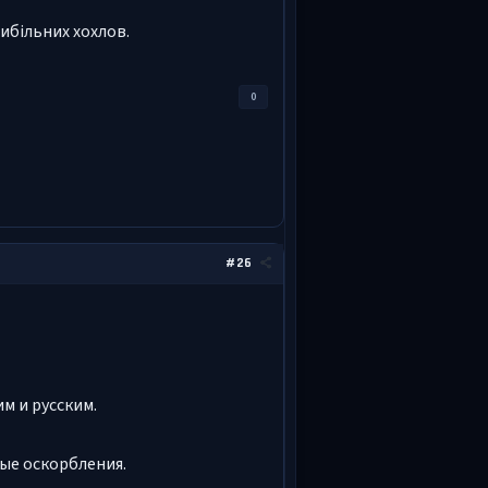
дибільних хохлов.
0
#26
м и русским.
ные оскорбления.