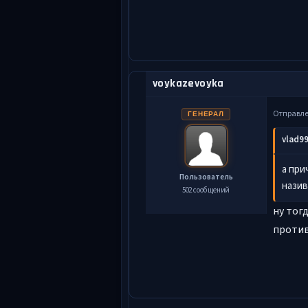
voykazevoyka
Отправл
ГЕНЕРАЛ
vlad99
а при
Пользователь
назив
502 сообщений
ну тог
против