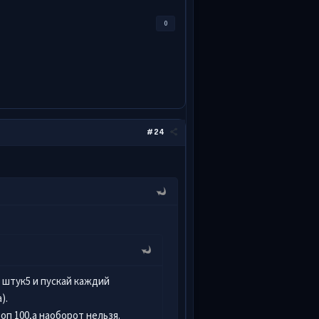
0
#24
 штук5 и пускай каждий
).
оп 100,а наоборот нельзя.