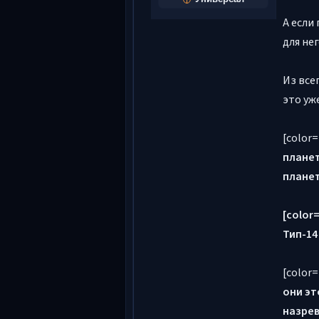
А если
для нег
Из все
это уж
[color
планет
планет
[color=
Тип-14
[color
они эт
назрев