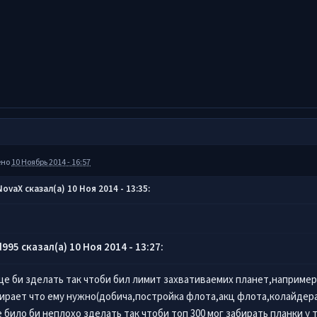
ено
10 Ноябрь 2014 - 16:57
ovaX сказал(а) 10 Ноя 2014 - 13:35:
d995 сказал(а) 10 Ноя 2014 - 13:27:
ще би зделать так чтоби бил лимит захвативаемих планет,например
ирает что ему нужно(добича,постройка флота,акц флота,колайдера
 било би неплохо зделать так чтоби топ 300 мог забирать планки у т