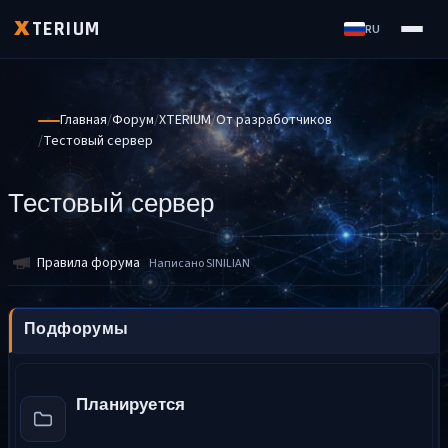
TERIUM
X
RU
Главная
Форум
XTERIUM
От разработчиков
Тестовый сервер
Тестовый сервер
Правила форума
Написано SINILIAN
Подфорумы
Планируется