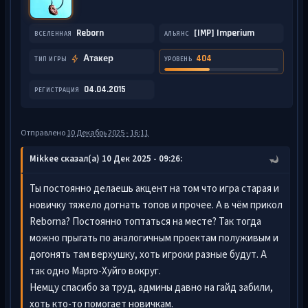
Reborn
[IMP] Imperium
ВСЕЛЕННАЯ
АЛЬЯНС
Атакер
404
ТИП ИГРЫ
УРОВЕНЬ
04.04.2015
РЕГИСТРАЦИЯ
Отправлено
10 Декабрь 2025 - 16:11
Mikkee сказал(а) 10 Дек 2025 - 09:26:
Ты постоянно делаешь акцент на том что игра старая и
новичку тяжело догнать топов и прочее. А в чём прикол
Reborna? Постоянно топтаться на месте? Так тогда
можно прыгать по аналогичным проектам полуживым и
догонять там верхушку, хоть игроки разные будут. А
так одно Марго-Хуйго вокруг.
Немцу спасибо за труд, админы давно на гайд забили,
хоть кто-то помогает новичкам.