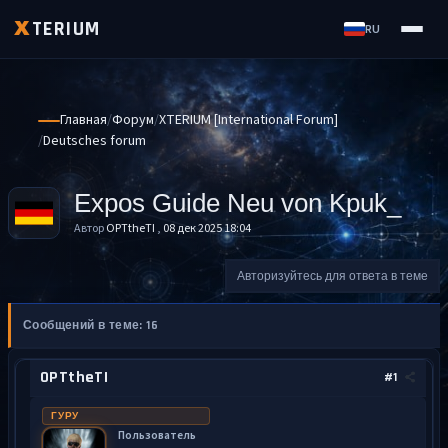
TERIUM
X
RU
Главная
Форум
XTERIUM [International Forum]
Deutsches forum
Expos Guide Neu von Kpuk_
Автор
OPTtheTI
,
08 дек 2025 18:04
Авторизуйтесь для ответа в теме
Сообщений в теме: 16
OPTtheTI
#1
ГУРУ
Пользователь