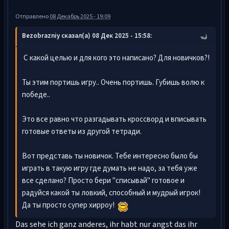
Отправлено
08 Декабрь 2025 - 19:09
Bezobrazniy сказал(а) 08 Дек 2025 - 15:58:
С какой целью и для кого это написано? Для новичков?!
Ты этим портишь игру.. Очень портишь. Губишь волю к
победе..
Это все равно что разгадывать кроссворд и вписывать
готовые ответы из другой тетради.
Вот представь ты новичок. Тебе интересно было бы
играть в такую игру где думать не надо, за тебя уже
все сделано? Просто бери "списывай" готовое и
радуйся какой ты ловкий, способный и мудрый игрок!
Да ты просто супер хирроу!
Das sehe ich ganz anderes, ihr habt nur angst das ihr