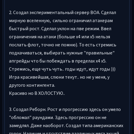
2. Создал экспериментальный сервер ВОА. Сделал
мирную вселенную, сильно ограничил атакерам
быстрый рост. Сделал уклон на пве режим. Ввел
ограничения на атаки (больше х4 или х5 нельзя
послать флот, точно не помню). То есть стремись
подкачиваться, выбирать нужные "правильные"
апгрейды что бы побеждать в пределах х4 х5.
Стремись, еще чуть чуть.. годы идут, идут годы )))
Игра красивейшая, слюни текут.. но не у меня, у
другого контингента.
Красиво но В ХОЛОСТУЮ..
3. Создал Реборн. Рост и прогрессию здесь он умело
"обломал" раундами. Здесь прогрессию он не
замедлял. Даже наоборот. Создал типа американских
горок. Наличие и отсутствие различных мега акций