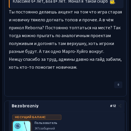
Классике 6+ лет, воа 8+ лет. Монал я такой скарб
Ты постоянно делаешь акцент на том что игра старая
и новичку тяжело догнать топов и прочее. А в чём
прикол Reborna? Постоянно топтаться на месте? Так
тогда можно прыгать по аналогичным проектам
полуживым и догонять там верхушку, хоть игроки
разные будут. А так одно Марго-Хуйго вокруг.
Немцу спасибо за труд, админы давно на гайд забили,
хоть кто-то помогает новичкам.
0
Bezobrazniy
#12
НЕСУЩИЙ БАЛАНС
Пользователь
347 сообщений