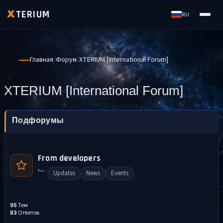
TERIUM
X
RU
Главная
Форум
XTERIUM [International Forum]
XTERIUM [International Forum]
Подфорумы
From developers
Updates
News
Events
Тем
95
Ответов
83