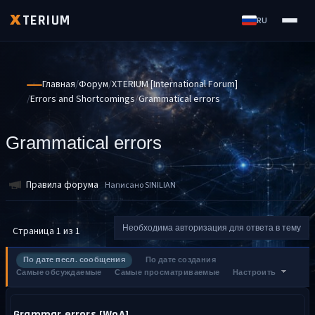
TERIUM
X
RU
Главная
Форум
XTERIUM [International Forum]
Errors and Shortcomings
Grammatical errors
Grammatical errors
Правила форума
Написано SINILIAN
Необходима авторизация для ответа в тему
Страница 1 из 1
По дате песл. сообщения
По дате создания
Самые обсуждаемые
Самые просматриваемые
Настроить
Grammar errors [WoA]