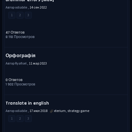
Автор odiabile ,
14 сен 2022
1
2
3
47 Ответов
8 118 Просмотров
Орфографія
Автор Ryafisel ,
11 мар 2023
0 Ответов
1 902 Просмотров
Translate in english
Автор odiabile ,
17 июл 2018
xterium
,
strategy game
1
2
3