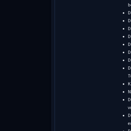
b
D
D
D
D
D
D
D
D
T
K
N
D
v
D
e