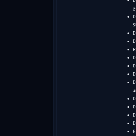
D
g
D
S
D
D
R
D
D
D
D
u
D
D
D
D
E