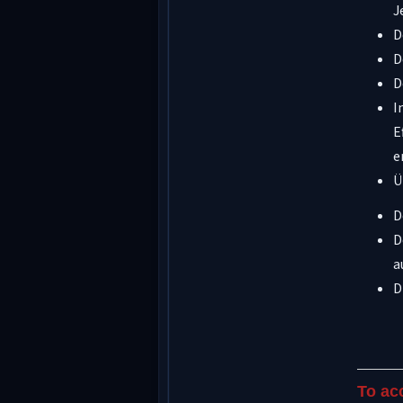
J
D
D
D
I
E
e
Ü
D
D
a
D
To ac