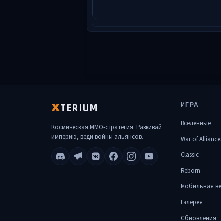
TERIUM
ИГРА
X
Вселенные
Космическая MMO-стратегия. Развивай
империю, веди войны альянсов.
War of Alliance
Classic
Reborn
Мобильная ве
Галерея
Обновления