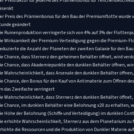
er Preisfaktor für jeden% des Prämienbonus für Teilchenbeschleun
esenkt
er Preis des Prämienbonus für den Bau der Premiumflotte wurde v
tunde geändert
ie Ruinenproduktion verringerte sich von 4% auf 3% der Flottenp
ie Wirksamkeit der Premium-Verteidigung gegen die Premium-Flo
eduzierte die Anzahl der Planeten der zweiten Galaxie für den Ba
ie Chance, dass Sternerz den geheimen Behälter öffnet, wird verd
ie Chance, dass Akademiepunkte den dunklen Behälter öffnen, wir
ie Wahrscheinlichkeit, dass Arsenale den dunklen Behälter öffnen
ie Chance, den Bonus für den Kauf von Antimaterie zum Öffnen des
m das Zweifache verringert
ie Wahrscheinlichkeit, dass Sternerz den dunklen Behälter öffnet,
ie Chance, im dunklen Behälter eine Belohnung x20 zu erhalten, w
ie Höhe der Belohnung (Schiffe und Verteidigung) im dunklen Cont
ie erhöhte Wahrscheinlichkeit, Sternerz aus dem Planetarium zu f
rhöhte die Ressourcen und die Produktion von Dunkler Materie auf