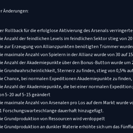
er Änderungen:
er Rollback für die erfolglose Aktivierung des Arsenals verringert
ie Anzahl der feindlichen Levels im feindlichen Sektor stieg von 20
ie zur Erzeugung von Allianzpunkten benötigten Trümmer wurden
ie maximale Anzahl von Spielern in der Allianz wurde von 30 auf 15
ie Anzahl der Akademiepunkte über den Bonus-Button wurde um 
ie Grundwahrscheinlichkeit, Sternerz zu finden, stieg von 0,5% au
ie Chance, bei normalen Expeditionen Akademiepunkte zu finden, 
ie Anzahl der Akademiepunkte, die bei einer normalen Expedition
on 5-20 auf 5-15 geändert
ie maximale Anzahl von Arsenalen pro Los auf dem Markt wurde vo
1 Forschungswarteschlange dauerhaft hinzugefügt.
ie Grundproduktion von Ressourcen wird verdoppelt
ie Grundproduktion an dunkler Materie erhöhte sich um das Fünff