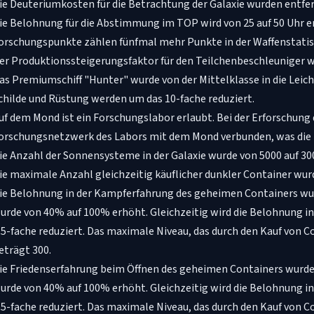
ie Deuteriumkosten für die Betrachtung der Galaxie wurden entfer
ie Belohnung für die Abstimmung im TOP wird von 25 auf 50 Uhr 
orschungspunkte zählen fünfmal mehr Punkte in der Waffenstatis
er Produktionssteigerungsfaktor für den Teilchenbeschleuniger w
as Premiumschiff "Hunter" wurde von der Mittelklasse in die Leicht
childe und Rüstung werden um das 10-fache reduziert.
uf dem Mond ist ein Forschungslabor erlaubt. Bei der Erforschung 
orschungsnetzwerk des Labors mit dem Mond verbunden, was die
ie Anzahl der Sonnensysteme in der Galaxie wurde von 5000 auf 30
ie maximale Anzahl gleichzeitig käuflicher dunkler Container wur
ie Belohnung in der Kampferfahrung des geheimen Containers wu
urde von 40% auf 100% erhöht. Gleichzeitig wird die Belohnung i
,5-fache reduziert. Das maximale Niveau, das durch den Kauf von 
eträgt 300.
ie Friedenserfahrung beim Öffnen des geheimen Containers wurde 
urde von 40% auf 100% erhöht. Gleichzeitig wird die Belohnung i
,5-fache reduziert. Das maximale Niveau, das durch den Kauf von 