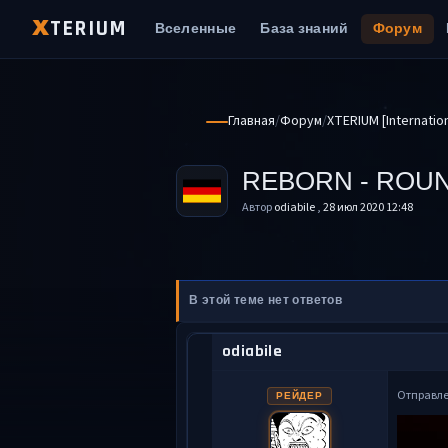
TERIUM
X
Вселенные
База знаний
Форум
Главная
Форум
XTERIUM [Internatio
REBORN - ROUN
Автор
odiabile
,
28 июл 2020 12:48
В этой теме нет ответов
odiabile
Отправл
РЕЙДЕР