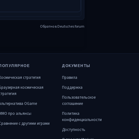
Обратно в Deutsches forum
ПОПУЛЯРНОЕ
ДОКУМЕНТЫ
Космическая стратегия
Правила
Браузерная космическая
Поддержка
стратегия
Пользовательское
Альтернатива OGame
соглашение
MMO про альянсы
Политика
конфиденциальности
Сравнение с другими играми
Доступность