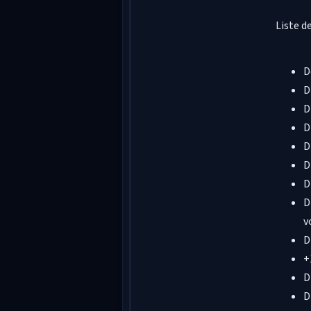
Liste d
D
D
D
D
D
D
D
D
v
D
+
D
D