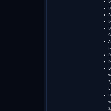
D
D
F
D
D
S
A
F
D
D
D
w
2
b
D
w
2