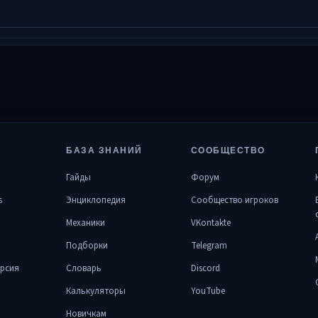
БАЗА ЗНАНИЙ
СООБЩЕСТВО
Гайды
Форум
s
Энциклопедия
Сообщество игроков
Механики
VKontakte
Подборки
Telegram
рсия
Словарь
Discord
Калькуляторы
YouTube
Новичкам