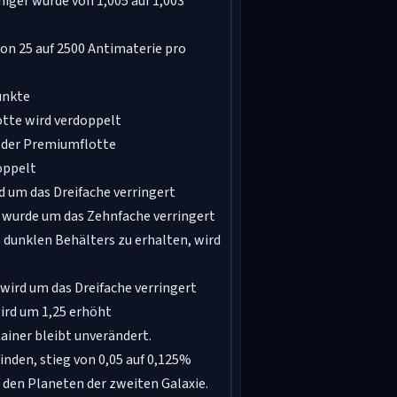
iger wurde von 1,005 auf 1,003
on 25 auf 2500 Antimaterie pro
unkte
tte wird verdoppelt
u der Premiumflotte
oppelt
d um das Dreifache verringert
, wurde um das Zehnfache verringert
 dunklen Behälters zu erhalten, wird
 wird um das Dreifache verringert
ird um 1,25 erhöht
ainer bleibt unverändert.
inden, stieg von 0,05 auf 0,125%
 den Planeten der zweiten Galaxie.