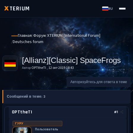
TERIUM
X
RU
Главная
Форум
XTERIUM [International Forum]
Deutsches forum
[Allianz][Classic] SpaceFrogs
Автор
OPTtheTI
,
12 окт 2019 18:43
Авторизуйтесь для ответа в теме
Сообщений в теме: 3
OPTtheTI
#1
ГУРУ
Пользователь