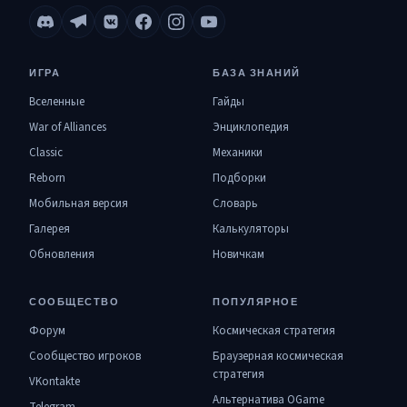
ИГРА
БАЗА ЗНАНИЙ
Вселенные
Гайды
War of Alliances
Энциклопедия
Classic
Механики
Reborn
Подборки
Мобильная версия
Словарь
Галерея
Калькуляторы
Обновления
Новичкам
СООБЩЕСТВО
ПОПУЛЯРНОЕ
Форум
Космическая стратегия
Сообщество игроков
Браузерная космическая
стратегия
VKontakte
Альтернатива OGame