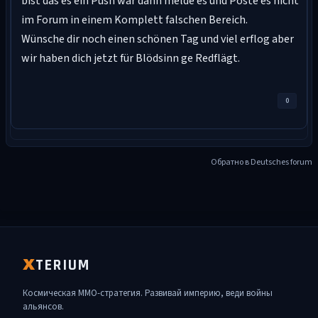
bist das es ein Push war dann melde es und Poste es nicht
im Forum in einem Komplett falschen Bereich.
Wünsche dir noch einen schönen Tag und viel erflog aber
wir haben dich jetzt für Blödsinn ge Redflägt.
0
Обратно в Deutsches forum
TERIUM
X
Космическая MMO-стратегия. Развивай империю, веди войны
альянсов.