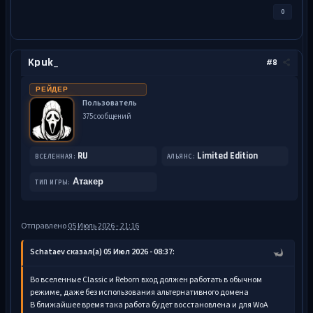
0
Kpuk_
#8
РЕЙДЕР
Пользователь
375 сообщений
RU
Limited Edition
ВСЕЛЕННАЯ:
АЛЬЯНС:
Атакер
ТИП ИГРЫ:
Отправлено
05 Июль 2026 - 21:16
Schataev сказал(а) 05 Июл 2026 - 08:37:
Во вселенные Classic и Reborn вход должен работать в обычном
режиме, даже без использования альтернативного домена
В ближайшее время така работа будет восстановлена и для WoA