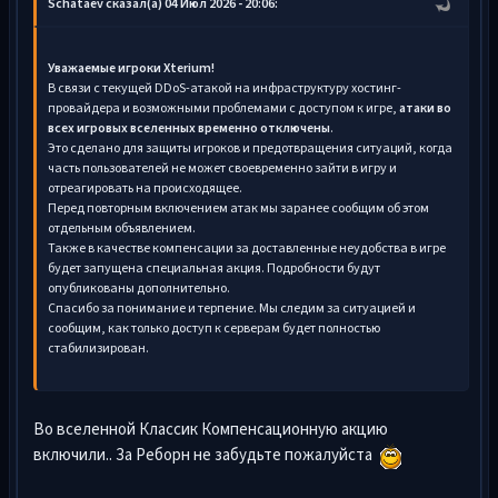
Schataev сказал(а) 04 Июл 2026 - 20:06:
Уважаемые игроки Xterium!
В связи с текущей DDoS-атакой на инфраструктуру хостинг-
провайдера и возможными проблемами с доступом к игре,
атаки во
всех игровых вселенных временно отключены
.
Это сделано для защиты игроков и предотвращения ситуаций, когда
часть пользователей не может своевременно зайти в игру и
отреагировать на происходящее.
Перед повторным включением атак мы заранее сообщим об этом
отдельным объявлением.
Также в качестве компенсации за доставленные неудобства в игре
будет запущена специальная акция. Подробности будут
опубликованы дополнительно.
Спасибо за понимание и терпение. Мы следим за ситуацией и
сообщим, как только доступ к серверам будет полностью
стабилизирован.
Во вселенной Классик Компенсационную акцию
включили.. За Реборн не забудьте пожалуйста