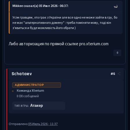
Mikkee сказал(а) 05 Июл 2026 - 06:37:
Усім гравцям, хто грає з України але все одно не може зайти в гру, бо
не має "альтернативного домену" : треба поміняти мову, тоді він
з'явиться и буде можливість його обрати )
Либо авторизация по прямой ссылке pro.xterium.com
0
Schataev
#6
АДМИНИСТРАТОР
Команда Xterium
8 000 сообщений
Атакер
ТИП ИГРЫ:
Отправлено
05 Июль 2026 - 11:37