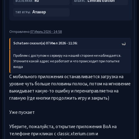
RU
Limited Edition
ВСЕЛЕННАЯ:
АЛЬЯНС:
Атакер
ТИП ИГРЫ:
Отправлено
07 Июль 2026 - 14:58
Schataev сказал(а) 07 Июл 2026 - 11:36:
Проблем с доступом к серверу на нашей стороне не наблюдается.
Уточните какой адрес не работает и что происходит при попытке
входа
С мобильного приложения останавливается загрузка на
уровне чуть больше половины полосы, потом на мгновение
выкидывает какую-то ошибку и перенаправляетна на
главную (где кнопки продолжить игру и закрыть)
Уже пускает
Уберите, пожалуйста, открытие приложения ВоА на
телефоне при кликах с classic.xterium.com и