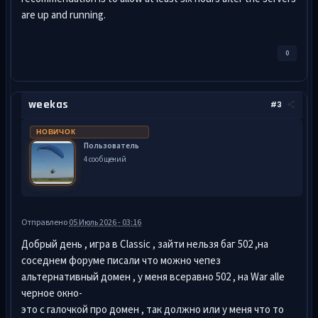
are up and running.
0
weekas
#3
НОВИЧОК
Пользователь
4 сообщений
Отправлено
05 Июль 2026 - 03:16
Добрый день , игра в Classic , зайти нельзя баг 502 ,на
соседнем форуме писали что можно чепез
альтернативный домен , у меня всеравно 502 , на War alle
черное окно-
это с галочкой про домен , так должно или у меня что то