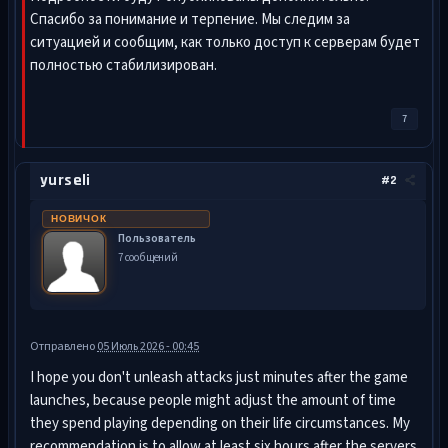
Спасибо за понимание и терпение. Мы следим за
ситуацией и сообщим, как только доступ к серверам будет
полностью стабилизирован.
7
yurseli
#2
НОВИЧОК
Пользователь
7 сообщений
Отправлено
05 Июль 2026 - 00:45
I hope you don't unleash attacks just minutes after the game
launches, because people might adjust the amount of time
they spend playing depending on their life circumstances. My
recommendation is to allow at least six hours after the servers