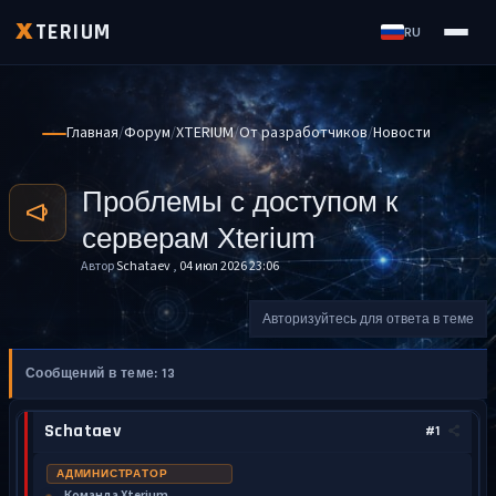
TERIUM
X
RU
Главная
Форум
XTERIUM
От разработчиков
Новости
Проблемы с доступом к
серверам Xterium
Автор
Schataev
,
04 июл 2026 23:06
Авторизуйтесь для ответа в теме
Сообщений в теме: 13
Schataev
#1
АДМИНИСТРАТОР
Команда Xterium