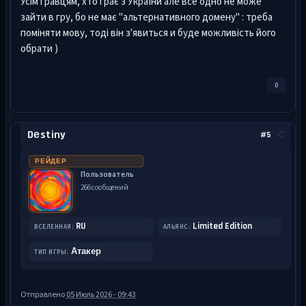
Усім гравцям, хто грає з України але все одно не може
зайти в гру, бо не має "альтернативного домену" : треба
поміняти мову, тоді він з'явиться и буде можливість його
обрати )
0
Dеstiny
#5
РЕЙДЕР
Пользователь
266 сообщений
RU
Limited Edition
ВСЕЛЕННАЯ:
АЛЬЯНС:
Атакер
ТИП ИГРЫ:
Отправлено
05 Июль 2026 - 09:43