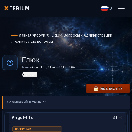
TERIUM
X
RU
Главная
Форум
XTERIUM
Вопросы к Администрации
Технические вопросы
Глюк
Автор
Angel-life
,
11 июн 2016 07:04
Атака
Тема закрыта
Сообщений в теме: 10
Angel-life
#1
НОВИЧОК