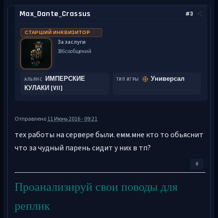
Max_Dante_Crassus
#3
СТАРШИЙ ИНКВИЗИТОР
За заслуги
386 сообщений
ИМПЕРСКИЕ
Универсал
АЛЬЯНС
ТИП ИГРЫ
КУЛАКИ [VII]
Отправлено
11 Июнь 2016 - 09:21
тех работы на сервере были. емм.мне кто то обьяснит
что за чудный парень сидит у них в тп?
0
Проанализируй свои поводы для
реплик