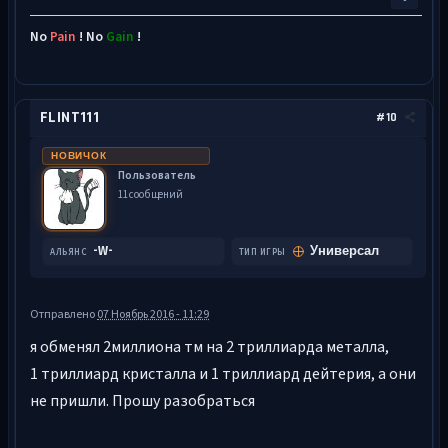
No
Pain
! No
Gain
!
FLINT111
#10
НОВИЧОК
Пользователь
11 сообщений
-W-
Универсал
АЛЬЯНС
ТИП ИГРЫ
Отправлено
07 Ноябрь 2016 - 11:29
я обменял 2миллиона тм на 2 триллиарда металла,
1 триллиард кристалла и 1 триллиард дейтерия, а они
не пришли. Прошу разобраться