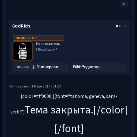
0
GodRich
#11
ИМПЕРАТОР
Пользователь
839 сообщений
Универсал
Wiki-Редактор
ТИП ИГРЫ
Отправлено
31 Март 2017 - 01:03
[color=#ff0000;][font="tahoma, geneva, sans-
Тема закрыта.[/color]
serif;"]
[/font]