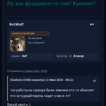
Ну как фундамент-то там? Крепнет?
RotWolf
#4
БЛОХОСБОРНИК
За заслуги
301 сообщений
HoP
Атакер
АЛЬЯНС
ТИП ИГРЫ
Отправлено
11 Июнь 2016 - 09:32
Gladiator1488 сказал(а) 11 Июн 2016 - 06:21:
тех работы на сервере были. емм.мне кто то обьяснит
что за чудный парень сидит у них в тп?
Васей звать :)