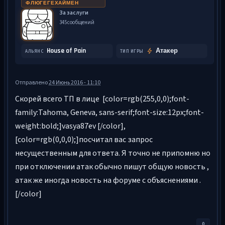
ФЛЮГЕГЕХАЙМЕН
За заслуги
345 сообщений
House of Pain
Атакер
АЛЬЯНС
ТИП ИГРЫ
Отправлено
24 Июнь 2016 - 11:10
Скорей всего ТП в лице [color=rgb(255,0,0);font-
family:Tahoma, Geneva, sans-serif;font-size:12px;font-
weight:bold;]vasya87ev [/color],
[color=rgb(0,0,0);]посчитал вас запрос
несущественным для ответа. Я точно не припомню но
при отключении атак обычно пишут общую новость ,
атак же иногда новость на форуме с объяснениями .
[/color]
0