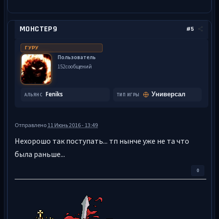
MOHCTEP9
#5
ГУРУ
Пользователь
152 сообщений
Feniks
Универсал
АЛЬЯНС
ТИП ИГРЫ
Отправлено
11 Июнь 2016 - 13:49
Нехорошо так поступать... тп нынче уже не та что
была раньше...
0