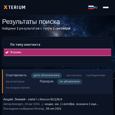
TERIUM
X
RU
Результаты поиска
Найдено
1
результатов с тегом
1 сентября
По типу контента
Форумы
Сортировать
дате обновления
заголовку
сообщениям
Порядок
просмотрам
по убыванию
по возрастанию
Акция: Знания - сила !
в
Xterium RU1| RU4
Автор Aborigen, 20 авг 2016
акции
,
ам
,
1 сентября
,
знания
и 1 еще...
Последнее сообщение Strateg ,
04 сен 2016