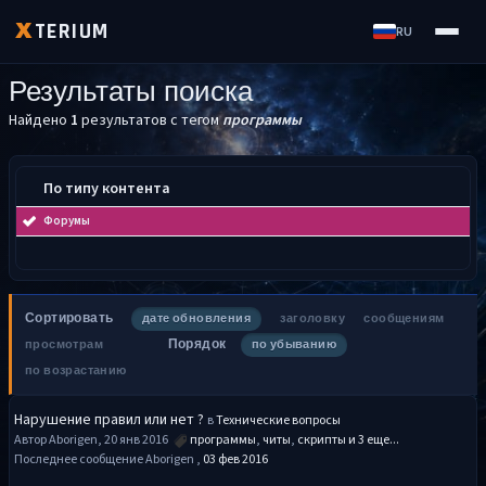
TERIUM
X
RU
Результаты поиска
Найдено
1
результатов с тегом
программы
По типу контента
Форумы
Сортировать
дате обновления
заголовку
сообщениям
Порядок
просмотрам
по убыванию
по возрастанию
Нарушение правил или нет ?
в
Технические вопросы
Автор Aborigen, 20 янв 2016
программы
,
читы
,
скрипты
и 3 еще...
Последнее сообщение Aborigen ,
03 фев 2016