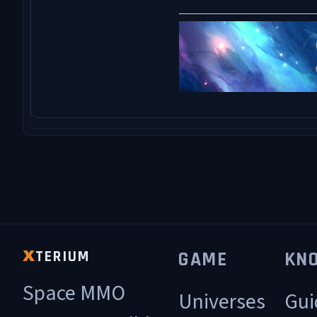
TERIUM
GAME
KN
X
Space MMO
Universes
Gui