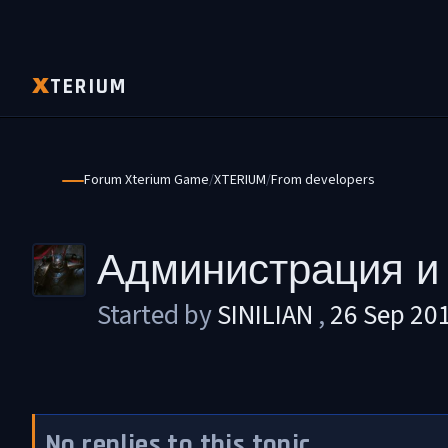
TERIUM
X
Forum Xterium Game
XTERIUM
From developers
Администрация и
Started by
SINILIAN
,
26 Sep 20
No replies to this topic