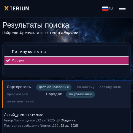
TERIUM
X
RU
Результаты поиска
Найдено
4
результатов с тегом
общение
По типу контента
Форумы
Сортировать
дате обновления
заголовку
сообщениям
Порядок
просмотрам
по убыванию
по возрастанию
Лисий_демон
в
Разное
Автор Лисий_демон, 22 авг 2025
Общение
Последнее сообщение Nemesis220 ,
22 авг 2025