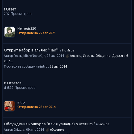
1 Ответ
797 Просмотров
Nemesis220
Отправлено 22 авг 2025
Открыт набор в альянс "ЧаЙ"!
в
По Игре
Автор Гость_MicroNovaX_*, 28 авг 2014
Альянс
,
Играть
,
Общение
,
Друзья
и 6
еще...
Последнее сообщение intro ,
28 авг 2014
11 Ответов
4 638 Просмотров
intro
Отправлено 28 авг 2014
Обсуждения конкурса "Как я узнал(-а) о Xterium!"
в
Разное
Автор Grizzly, 09 апр 2014
общение