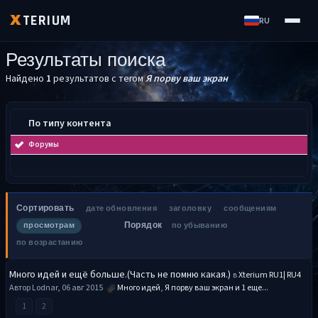
TERIUM
X
RU
Результаты поиска
Найдено
1
результатов с тегом
Я порву ваш экран
По типу контента
Форумы
Сортировать
дате обновления
заголовку
сообщениям
Порядок
просмотрам
по убыванию
по возрастанию
Много идей и ещё больше.(Часть не помню какая.)
в
Xterium RU1| RU4
Автор Lodnar, 06 авг 2015
Много идей
,
Я порву ваш экран
и 1 еще...
1
2