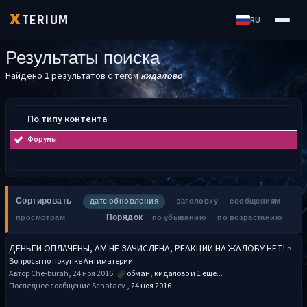
TERIUM
X
RU
Результаты поиска
Найдено
1
результатов с тегом
кидалово
По типу контента
Форумы
Сортировать
дате обновления
заголовку
сообщениям
Порядок
просмотрам
по убыванию
по возрастанию
ДЕНЬГИ ОПЛАЧЕНЫ, АМ НЕ ЗАЧИСЛЕНА, РЕАКЦИИ НА ЖАЛОБУ НЕТ!
в
Вопросы по покупке Антиматерии
Автор Che-burah, 24 ноя 2016
обман
,
кидалово
и 1 еще...
Последнее сообщение Schataev ,
24 ноя 2016