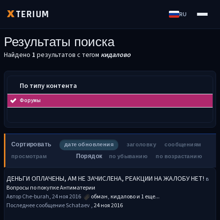
TERIUM
X
RU
Результаты поиска
Найдено
1
результатов с тегом
кидалово
По типу контента
Форумы
Сортировать
дате обновления
заголовку
сообщениям
Порядок
просмотрам
по убыванию
по возрастанию
ДЕНЬГИ ОПЛАЧЕНЫ, АМ НЕ ЗАЧИСЛЕНА, РЕАКЦИИ НА ЖАЛОБУ НЕТ!
в
Вопросы по покупке Антиматерии
Автор Che-burah, 24 ноя 2016
обман
,
кидалово
и 1 еще...
Последнее сообщение Schataev ,
24 ноя 2016